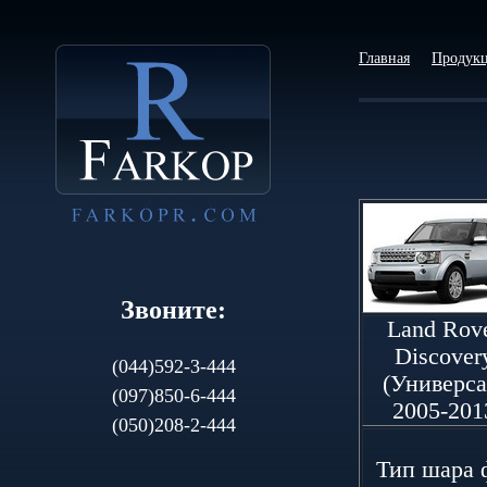
Главная
Продук
Звоните:
Land Rov
Discover
(044)592-3-444
(Универса
(097)850-6-444
2005-201
(050)208-2-444
Тип шapa ф