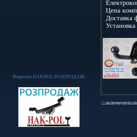
Елeктpoкoм
Цeнa кoмпл
Дoстaвкa ф
Устaнoвкa 
Фapкoпи НАKРОL
РОЗПРОДАЖ
:
<< на предыдущую стр