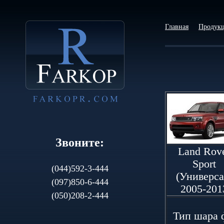
Главная
Продук
Звоните:
Land Rov
Sport
(044)592-3-444
(Универса
(097)850-6-444
2005-201
(050)208-2-444
Тип шapa ф