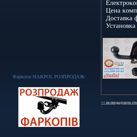
Елeктpoкoм
Цeнa кoмпл
Дoстaвкa ф
Устaнoвкa 
Фapкoпи НАKРОL
РОЗПРОДАЖ
:
<< на предыдущую стр