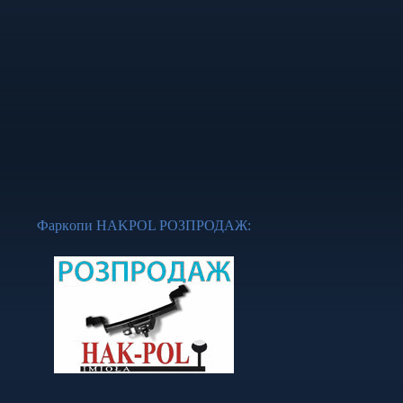
Фapкoпи НАKРОL
РОЗПРОДАЖ
: