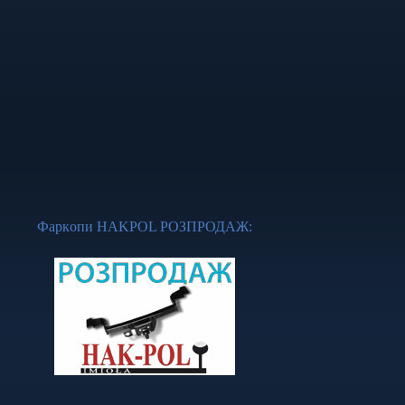
Фapкoпи НАKРОL
РОЗПРОДАЖ
: