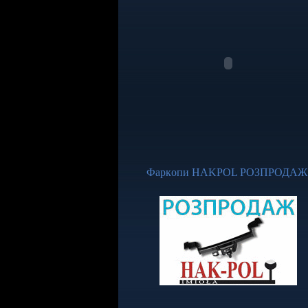
Фapкoпи НАKРОL
РОЗПРОДАЖ