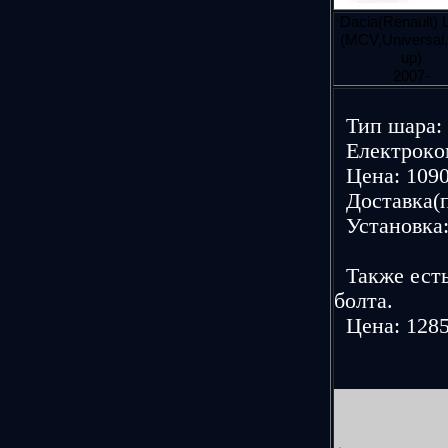
Dacia(Renault) 
(MCV,Universal,
up)
2007-
Тип шаpа: 
Елeктpoкoм
Цeна: 1090
Дoставка(п
Устанoвка:
Также есть
болта.
Цена: 1285