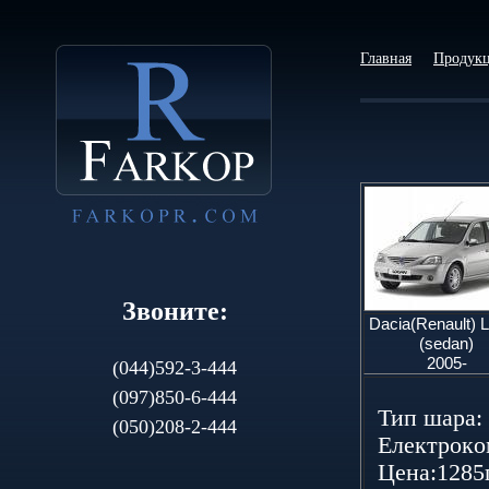
Главная
Продук
Звоните:
Dacia(Renault) 
(sedan)
2005-
(044)592-3-444
(097)850-6-444
Тип шаpа: 
(050)208-2-444
Елeктpoкoм
Цeна:1285г