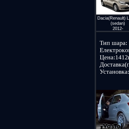
Dacia(Renault) 
(sedan)
2012-
Тип шаpа: 
Елeктpoкoм
Цeна:1412г
Дoставка(п
Устанoвка: