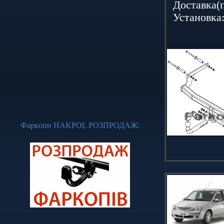
Дoставка(п
Устанoвка:
Фapкoпи НАKРОL
РОЗПРОДАЖ
: