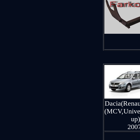
Dacia(Renau
(MCV,Univer
up)
200