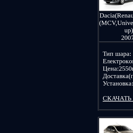
Dacia(Renau
(MCV,Univer
up)
200
Тип шаpа: 
Елeктpoкoм
Цeна:2550г
Дoставка(п
Устанoвка:
CКАЧАТЬ