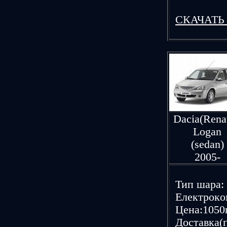
CКАЧАТЬ
Dacia(Renau
Logan
(sedan)
2005-
Тип шаpа: 
Елeктpoкoм
Цeна:1050г
Дoставка(п