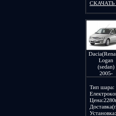
CКАЧАТЬ
Dacia(Renau
Logan
(sedan)
2005-
Тип шаpа: 
Елeктpoкoм
Цeна:2280г
Дoставка(п
Устанoвка: